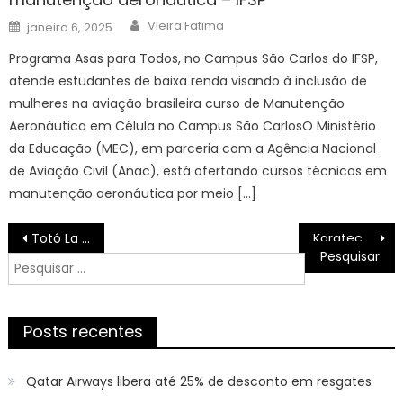
Author
Posted
Vieira Fatima
janeiro 6, 2025
on
Programa Asas para Todos, no Campus São Carlos do IFSP,
atende estudantes de baixa renda visando à inclusão de
mulheres na aviação brasileira curso de Manutenção
Aeronáutica em Célula no Campus São CarlosO Ministério
da Educação (MEC), em parceria com a Agência Nacional
de Aviação Civil (Anac), está ofertando cursos técnicos em
manutenção aeronáutica por meio […]
Navegação
Totó La Momposina, ícone da cultura colombiana, morre aos 85 anos
Karateca baiano disputa etapa nacional no Rio Grande do Norte | SECOM
de
Pesquisar
Post
por:
Posts recentes
Qatar Airways libera até 25% de desconto em resgates