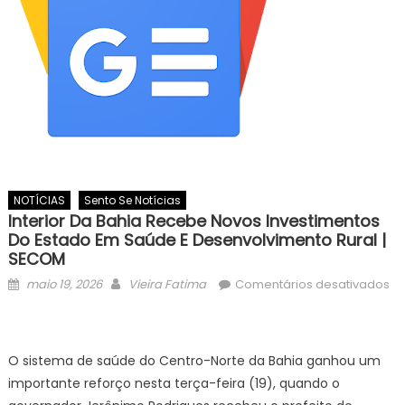
NOTÍCIAS
Sento Se Notícias
Interior Da Bahia Recebe Novos Investimentos
Do Estado Em Saúde E Desenvolvimento Rural |
SECOM
Posted
Author
maio 19, 2026
Vieira Fatima
Comentários desativados
on
em
Interior
da
O sistema de saúde do Centro-Norte da Bahia ganhou um
Bahia
importante reforço nesta terça-feira (19), quando o
recebe