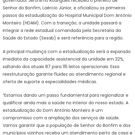
governador Jerônimo Rodrigues recebeu o prefeito de
novos
Senhor do Bonfim, Laércio Júnior, e oficializou os primeiros
investimentos
do
passos da estadualização do Hospital Municipal Dom Antônio
Estado
Monteiro (HDAM). Com a transição, a unidade passará a
em
integrar a rede estadual comandada pela Secretaria da
saúde
Saúde do Estado (Sesab) e será referência para a região.
e
desenvolvimento
A principal mudança com a estadualização será a expansão
rural
imediata da capacidade assistencial da unidade em 32%,
|
saltando dos atuais 87 para 115 leitos operacionais. Essa
SECOM
reestruturação garante fluidez ao atendimento regional e
oferta de suporte a especialidades médicas.
“Estamos dando um passo fundamental para regionalizar e
qualificar ainda mais a saúde no interior do nosso estado. A
estadualização do Dom Antônio Monteiro é um
compromisso com a ampliação dos serviços de saúde.
Vamos garantir que a população de Senhor do Bonfim e dos
municípios vizinhos receba um atendimento perto de casa e