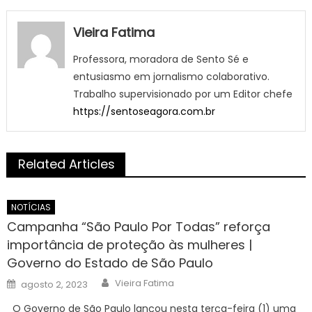
Vieira Fatima
Professora, moradora de Sento Sé e
entusiasmo em jornalismo colaborativo.
Trabalho supervisionado por um Editor chefe
https://sentoseagora.com.br
Related Articles
NOTÍCIAS
Campanha “São Paulo Por Todas” reforça
importância de proteção às mulheres |
Governo do Estado de São Paulo
Author
Posted
Vieira Fatima
agosto 2, 2023
on
O Governo de São Paulo lançou nesta terça-feira (1) uma