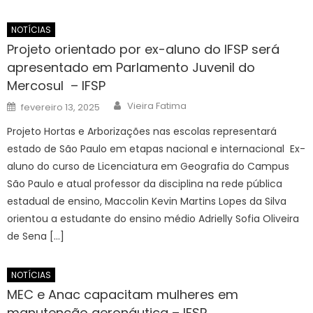
NOTÍCIAS
Projeto orientado por ex-aluno do IFSP será
apresentado em Parlamento Juvenil do
Mercosul – IFSP
Author
Posted
Vieira Fatima
fevereiro 13, 2025
on
Projeto Hortas e Arborizações nas escolas representará
estado de São Paulo em etapas nacional e internacional Ex-
aluno do curso de Licenciatura em Geografia do Campus
São Paulo e atual professor da disciplina na rede pública
estadual de ensino, Maccolin Kevin Martins Lopes da Silva
orientou a estudante do ensino médio Adrielly Sofia Oliveira
de Sena […]
NOTÍCIAS
MEC e Anac capacitam mulheres em
manutenção aeronáutica – IFSP