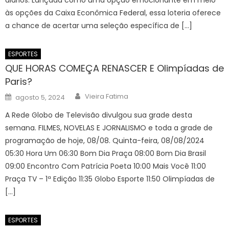
às opções da Caixa Econômica Federal, essa loteria oferece
a chance de acertar uma seleção específica de […]
ESPORTES
QUE HORAS COMEÇA RENASCER E Olimpíadas de
Paris?
Author
Posted
Vieira Fatima
agosto 5, 2024
on
A Rede Globo de Televisão divulgou sua grade desta
semana. FILMES, NOVELAS E JORNALISMO e toda a grade de
programação de hoje, 08/08. Quinta-feira, 08/08/2024
05:30 Hora Um 06:30 Bom Dia Praça 08:00 Bom Dia Brasil
09:00 Encontro Com Patrícia Poeta 10:00 Mais Você 11:00
Praça TV – 1ª Edição 11:35 Globo Esporte 11:50 Olimpíadas de
[…]
ESPORTES