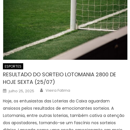
ESPORTES
RESULTADO DO SORTEIO LOTOMANIA 2800 DE
HOJE SEXTA (25/07)
Author
Posted
Vieira Fatima
julho 25, 2025
on
Hoje, os entusiastas das Loterias da Caixa aguardam
ansiosos pelos resultados de emocionantes sorteios. A
Lotomania, entre outras loterias, também cativa a atenção
dos apostadores, tornando-se um fascínio nos sorteios
diários. Lançada como uma opção emocionante em meio