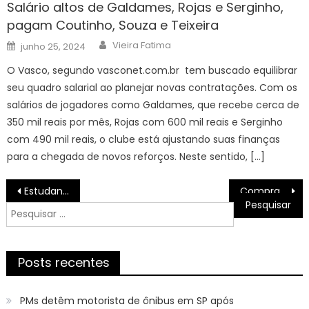
Salário altos de Galdames, Rojas e Serginho,
pagam Coutinho, Souza e Teixeira
Author
Posted
Vieira Fatima
junho 25, 2024
on
O Vasco, segundo vasconet.com.br tem buscado equilibrar
seu quadro salarial ao planejar novas contratações. Com os
salários de jogadores como Galdames, que recebe cerca de
350 mil reais por mês, Rojas com 600 mil reais e Serginho
com 490 mil reais, o clube está ajustando suas finanças
para a chegada de novos reforços. Neste sentido, […]
Navegação
Estudantes do Colégio Estadual Luiz Viana, em Salvador, iniciam capacitação em Comunicação. | SECOM
Compras feitas até o dia 30 concorrem ao sorteio de maio da Nota Premiada Bahia | SECOM
de
Pesquisar
Post
por:
Posts recentes
PMs detêm motorista de ônibus em SP após