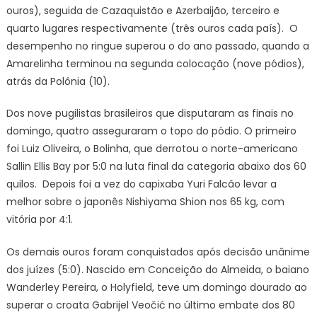
de
ouros), seguida de Cazaquistão e Azerbaijão, terceiro e
bo
quarto lugares respectivamente (três ouros cada país). O
co
desempenho no ringue superou o do ano passado, quando a
4
Amarelinha terminou na segunda colocação (nove pódios),
ou
atrás da Polônia (10).
e
5
Dos nove pugilistas brasileiros que disputaram as finais no
pr
domingo, quatro asseguraram o topo do pódio. O primeiro
foi Luiz Oliveira, o Bolinha, que derrotou o norte-americano
Sallin Ellis Bay por 5:0 na luta final da categoria abaixo dos 60
quilos. Depois foi a vez do capixaba Yuri Falcão levar a
melhor sobre o japonês Nishiyama Shion nos 65 kg, com
vitória por 4:1.
Os demais ouros foram conquistados após decisão unânime
dos juízes (5:0). Nascido em Conceição do Almeida, o baiano
Wanderley Pereira, o Holyfield, teve um domingo dourado ao
superar o croata
Gabrijel Veočić
no último embate dos 80