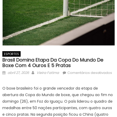
ESPORTES
Brasil Domina Etapa Da Copa Do Mundo De
Boxe Com 4 Ouros E 5 Pratas
Posted
Author
e
abril 27, 2026
Vieira Fatima
Comentários desativados
on
Bra
do
O boxe brasileiro foi o grande vencedor da etapa de
et
abertura da Copa do Mundo de boxe, que chegou ao fim no
da
domingo (26), em Foz do Iguaçu. O país liderou o quadro de
Co
medalhas entre 50 nações participantes, com quatro ouros
do
e cinco pratas. Na segunda posição ficou a China (quatro
Mu