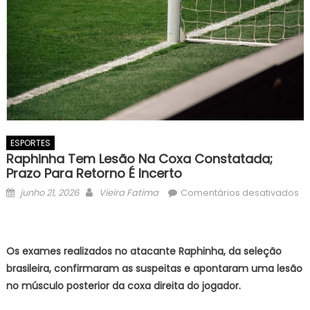
ESPORTES
Raphinha Tem Lesão Na Coxa Constatada;
Prazo Para Retorno É Incerto
Posted
Author
junho 21, 2026
Vieira Fatima
Comentários desativados
on
em
Raphinha
tem
Os exames realizados no atacante Raphinha, da seleção
lesão
brasileira, confirmaram as suspeitas e apontaram uma lesão
na
no músculo posterior da coxa direita do jogador.
coxa
constatada;