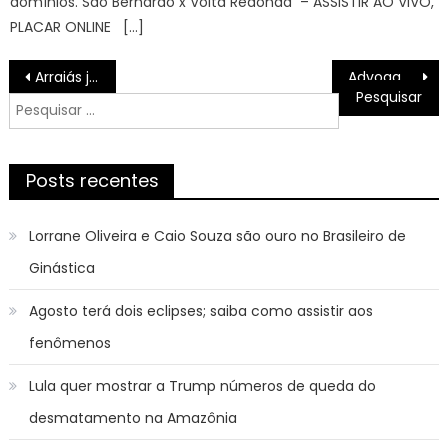
domínios. São Bernardo x Volta Redonda – ASSISTIR AO VIVO,
PLACAR ONLINE […]
Navegação
Arraiás juninos do Governo do Estado em Salvador têm Cavaleiros do Forró, Filomena Bagaceira, Virgílio, entre outras atrações neste sábado (20) | SECOM
Advogada Ana Paula Rocha, de 45 anos, é morta em crime brutal e caso causa comoção em Minas Gerais
de
Pesquisar
Post
por:
Posts recentes
Lorrane Oliveira e Caio Souza são ouro no Brasileiro de
Ginástica
Agosto terá dois eclipses; saiba como assistir aos
fenômenos
Lula quer mostrar a Trump números de queda do
desmatamento na Amazônia