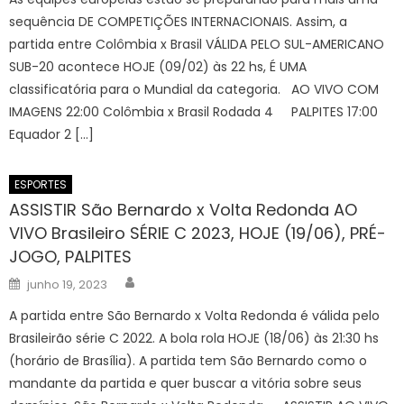
sequência DE COMPETIÇÕES INTERNACIONAIS. Assim, a
partida entre Colômbia x Brasil VÁLIDA PELO SUL-AMERICANO
SUB-20 acontece HOJE (09/02) às 22 hs, É UMA
classificatória para o Mundial da categoria. AO VIVO COM
IMAGENS 22:00 Colômbia x Brasil Rodada 4 PALPITES 17:00
Equador 2 […]
ESPORTES
ASSISTIR São Bernardo x Volta Redonda AO
VIVO Brasileiro SÉRIE C 2023, HOJE (19/06), PRÉ-
JOGO, PALPITES
Author
Posted
junho 19, 2023
on
A partida entre São Bernardo x Volta Redonda é válida pelo
Brasileirão série C 2022. A bola rola HOJE (18/06) às 21:30 hs
(horário de Brasília). A partida tem São Bernardo como o
mandante da partida e quer buscar a vitória sobre seus