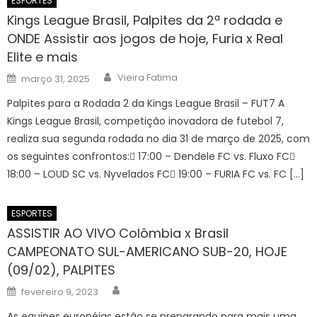
ESPORTES
Kings League Brasil, Palpites da 2ª rodada e
ONDE Assistir aos jogos de hoje, Furia x Real
Elite e mais
Author
Posted
Vieira Fatima
março 31, 2025
on
Palpites para a Rodada 2 da Kings League Brasil – FUT7 A
Kings League Brasil, competição inovadora de futebol 7,
realiza sua segunda rodada no dia 31 de março de 2025, com
os seguintes confrontos: 17:00 – Dendele FC vs. Fluxo FC
18:00 – LOUD SC vs. Nyvelados FC 19:00 – FURIA FC vs. FC […]
ESPORTES
ASSISTIR AO VIVO Colômbia x Brasil
CAMPEONATO SUL-AMERICANO SUB-20, HOJE
(09/02), PALPITES
Author
Posted
fevereiro 9, 2023
on
As equipes européias estão se preparando para mais uma