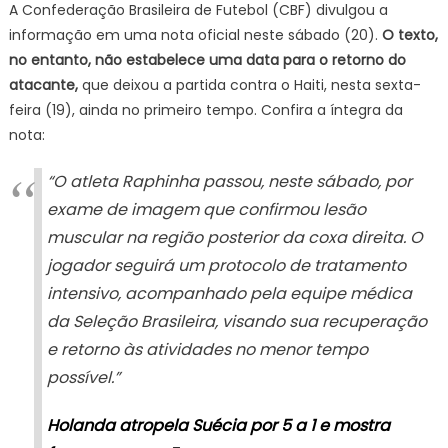
A Confederação Brasileira de Futebol (CBF) divulgou a
prazo
informação em uma nota oficial neste sábado (20).
O texto,
para
no entanto, não estabelece uma data para o retorno do
retorno
é
atacante,
que deixou a partida contra o Haiti, nesta sexta-
incerto
feira (19), ainda no primeiro tempo. Confira a íntegra da
nota:
“O atleta Raphinha passou, neste sábado, por
exame de imagem que confirmou lesão
muscular na região posterior da coxa direita. O
jogador seguirá um protocolo de tratamento
intensivo, acompanhado pela equipe médica
da Seleção Brasileira, visando sua recuperação
e retorno às atividades no menor tempo
possível.”
Holanda atropela Suécia por 5 a 1 e mostra